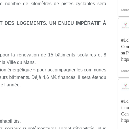
 le nombre de kilomètres de pistes cyclables sera
Marc
ET DES LOGEMENTS, UN ENJEU IMPÉRATIF À
#Le
Comm
sa P
our la rénovation de 15 bâtiments scolaires et 8
http
r la Ville du Mans.
ition énergétique » pour accompagner les communes
Marc
eurs bâtiments. Déjà 4,6 M€ financés. Il sera étendu
de l’année.
#Le
inau
Cent
htt
habilités.
s sociaux supplémentaires seront réhabilités, plus