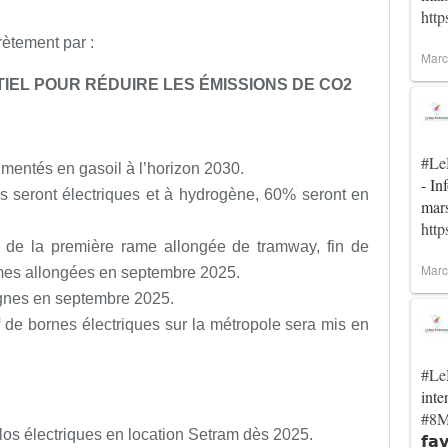
htt
rètement par :
Marc
TIEL POUR RÉDUIRE LES ÉMISSIONS DE CO2
#Le
imentés en gasoil à l’horizon 2030.
- In
s seront électriques et à hydrogène, 60% seront en
mar
htt
 de la première rame allongée de tramway, fin de
Marc
mes allongées en septembre 2025.
ignes en septembre 2025.
de bornes électriques sur la métropole sera mis en
#Le
inte
#8M
los électriques en location Setram dès 2025.
𝗳𝗮