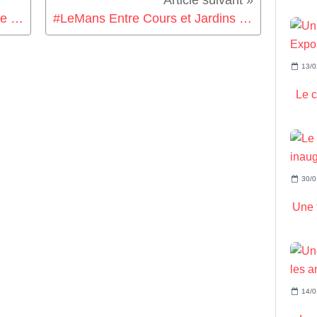
#LeMans Bonne rentrée scolaire aux élèves...
#LeMans Entre Cours et Jardins revient les...
13/0
Le c
30/0
Une t
14/0