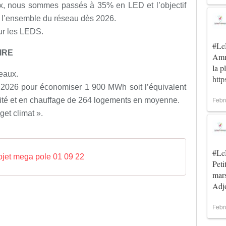
ux, nous sommes passés à 35% en LED et l’objectif
r l’ensemble du réseau dès 2026.
ur les LEDS.
#Le
IRE
Amma
la p
eaux.
htt
ci 2026 pour économiser 1 900 MWh soit l’équivalent
Febr
cité et en chauffage de 264 logements en moyenne.
get climat ».
#Le
rojet mega pole 01 09 22
Peti
mar
Ad
Febr