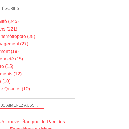
TÉGORIES
lité
(245)
ns
(221)
nsmétropole
(28)
agement
(27)
ment
(19)
yenneté
(15)
re
(15)
ments
(12)
é
(10)
e Quartier
(10)
US AIMEREZ AUSSI :
Un nouvel élan pour le Parc des