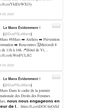
ps://t.co/YkIDzWXl3y
h 03, 2023
Le Mans Évidemment !
(
@ElusPSLeMans
)
Mans
#8Mars
➡️ Ateliers ➡️ Prévention
formation ➡️ Rencontres 🗓️Mercredi 8
s de 11h à 16h 📍Hôtel de Vi…
ps://t.co/tcWmFULl82
h 03, 2023
Le Mans Évidemment !
(
@ElusPSLeMans
)
Mans
Dans le cadre de la journée
rnationale des Droits des Femmes
ars
, 𝗻𝗼𝘂𝘀 𝗻𝗼𝘂𝘀 𝗲𝗻𝗴𝗮𝗴𝗲𝗼𝗻𝘀 𝗲𝗻
𝗲𝘂𝗿 𝗱𝗲 𝗹…
https://t.co/sDOC4pOjSd