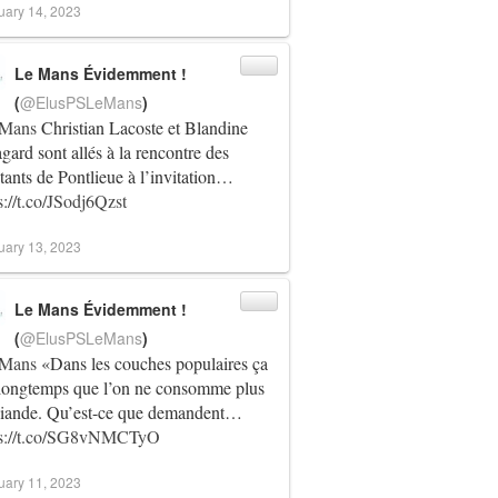
uary 14, 2023
Le Mans Évidemment !
(
@ElusPSLeMans
)
Mans
Christian Lacoste et Blandine
gard sont allés à la rencontre des
tants de Pontlieue à l’invitation…
s://t.co/JSodj6Qzst
uary 13, 2023
Le Mans Évidemment !
(
@ElusPSLeMans
)
Mans
«Dans les couches populaires ça
 longtemps que l’on ne consomme plus
viande. Qu’est-ce que demandent…
ps://t.co/SG8vNMCTyO
uary 11, 2023