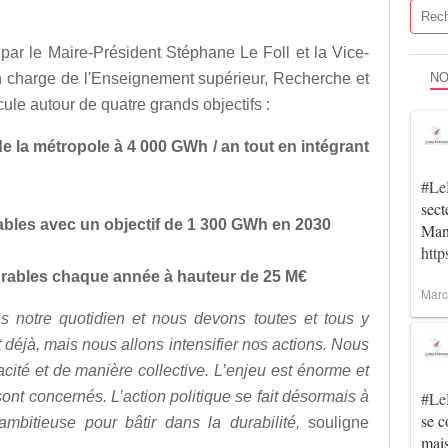
ar le Maire-Président Stéphane Le Foll et la Vice-
 charge de l'Enseignement supérieur, Recherche et
NO
cule autour de quatre grands objectifs :
de la métropole à 4 000 GWh / an tout en intégrant
#Le
sec
ables avec un objectif de 1 300 GWh en 2030
Man
htt
urables chaque année à hauteur de 25 M€
Marc
ns notre quotidien et nous devons toutes et tous y
it déjà, mais nous allons intensifier nos actions. Nous
cité et de manière collective. L’enjeu est énorme et
t concernés. L’action politique se fait désormais à
#Le
se c
ambitieuse pour bâtir dans la durabilité,
souligne
mai