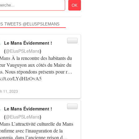
S TWEETS @ELUSPSLEMANS
Le Mans Évidemment !
(
@ElusPSLeMans
)
Mans
À la rencontre des habitants du
teur Vauguyon aux côtés du Maire du
s. Nous répondons présents pour r…
ps://t.co/LYdHIzOvA5
h 11, 2023
Le Mans Évidemment !
(
@ElusPSLeMans
)
Mans
L’attractivité culturelle du Mans
onfirme avec l'inauguration de la
sonmia, dans l’ancienne prison d…