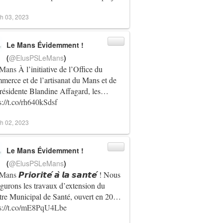
h 03, 2023
Le Mans Évidemment !
(
@ElusPSLeMans
)
Mans
À l’initiative de l’Office du
erce et de l’artisanat du Mans et de
résidente Blandine Affagard, les…
s://t.co/rh640kSdsf
h 02, 2023
Le Mans Évidemment !
(
@ElusPSLeMans
)
Mans
𝙋𝙧𝙞𝙤𝙧𝙞𝙩𝙚́ 𝙖̀ 𝙡𝙖 𝙨𝙖𝙣𝙩𝙚́ ! Nous
gurons les travaux d’extension du
re Municipal de Santé, ouvert en 20…
ps://t.co/mE8PqU4Lbe