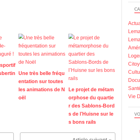
CA
Actua
Lema
Lema
Amén
Loge
Cito
sportif
Cultu
ubertin
Une très belle fréqu
Docu
entation sur toutes
Sant
les animations de N
Le projet de métam
Vie D
oël
orphose du quartie
r des Sablons-Bord
s de l’Huisne sur le
VO
s bons rails