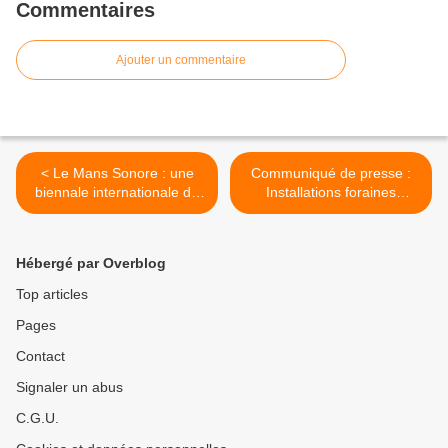
Commentaires
Ajouter un commentaire
< Le Mans Sonore : une
Communiqué de presse :
biennale internationale du
Installations foraines
son, une première en
illégales et procédure
France !
judiciaire >
Hébergé par Overblog
Top articles
Pages
Contact
Signaler un abus
C.G.U.