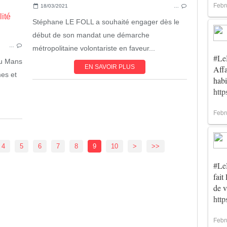
Febr
18/03/2021
…
ACTUALITÉ
Stéphane LE FOLL a souhaité engager dès le
LEMANS
début de son mandat une démarche
…
métropolitaine volontariste en faveur...
#Le
du Mans
EN SAVOIR PLUS
Affa
mes et
habi
http
Febr
20
4
5
6
7
8
9
10
>
>>
#Le
fait
de 
htt
Febr