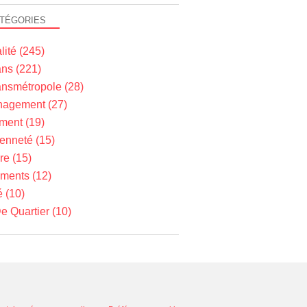
TÉGORIES
lité
(245)
ns
(221)
nsmétropole
(28)
agement
(27)
ment
(19)
yenneté
(15)
re
(15)
ments
(12)
é
(10)
e Quartier
(10)