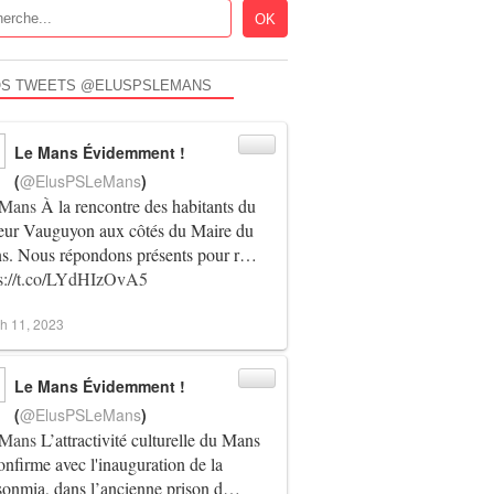
LEMANSMETROPOLE
S TWEETS @ELUSPSLEMANS
Le Mans Évidemment !
(
@ElusPSLeMans
)
Mans
À la rencontre des habitants du
teur Vauguyon aux côtés du Maire du
s. Nous répondons présents pour r…
ps://t.co/LYdHIzOvA5
ACTUALITÉ
h 11, 2023
LEMANS
Le Mans Évidemment !
(
@ElusPSLeMans
)
Mans
L’attractivité culturelle du Mans
onfirme avec l'inauguration de la
sonmia, dans l’ancienne prison d…