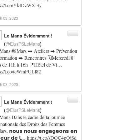
ps://t.co/YkIDzWXl3y
h 03, 2023
Le Mans Évidemment !
(
@ElusPSLeMans
)
Mans
#8Mars
➡️ Ateliers ➡️ Prévention
ACTUALITÉ
formation ➡️ Rencontres 🗓️Mercredi 8
FINANCES
s de 11h à 16h 📍Hôtel de Vi…
LEMANS
ps://t.co/tcWmFULl82
h 03, 2023
Le Mans Évidemment !
(
@ElusPSLeMans
)
Mans
Dans le cadre de la journée
rnationale des Droits des Femmes
ars
, 𝗻𝗼𝘂𝘀 𝗻𝗼𝘂𝘀 𝗲𝗻𝗴𝗮𝗴𝗲𝗼𝗻𝘀 𝗲𝗻
𝗲𝘂𝗿 𝗱𝗲 𝗹…
https://t.co/sDOC4pOjSd