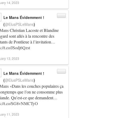
uary 14, 2023
Le Mans Évidemment !
(
@ElusPSLeMans
)
Mans
Christian Lacoste et Blandine
gard sont allés à la rencontre des
tants de Pontlieue à l’invitation…
s://t.co/JSodj6Qzst
uary 13, 2023
Le Mans Évidemment !
(
@ElusPSLeMans
)
Mans
«Dans les couches populaires ça
 longtemps que l’on ne consomme plus
viande. Qu’est-ce que demandent…
ps://t.co/SG8vNMCTyO
uary 11, 2023