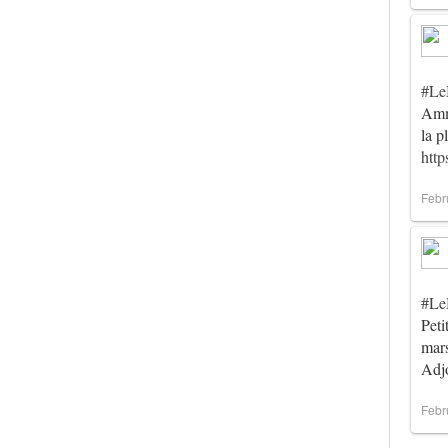
#Le
Amma
la p
htt
Febr
#Le
Peti
mar
Ad
Febr