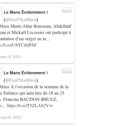
Le Mans Évidemment !
(
@ElusPSLeMans
)
Mans
Marie-Aline Rousseau, Abdellatif
r et Mickaël Lecossier ont participé à
lantation d’un verger au ni…
ps://t.co/U8YCrhJFbF
uary 10, 2023
Le Mans Évidemment !
(
@ElusPSLeMans
)
Mans
À l’occasion de la semaine de la
te Enfance qui aura lieu du 18 au 25
s, Francine BAUDON-BRULÉ,
jo…
https://t.co/T5ZLAb2Vvr
uary 09, 2023