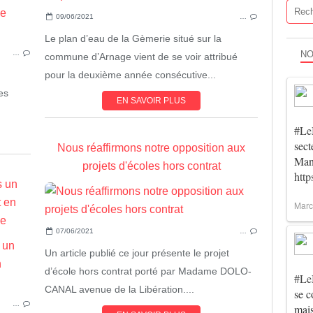
ACTUALITÉ
09/06/2021
…
LEMANS
SARTHE
Le plan d’eau de la Gèmerie situé sur la
NO
…
commune d’Arnage vient de se voir attribué
pour la deuxième année consécutive...
es
EN SAVOIR PLUS
#Le
sec
Nous réaffirmons notre opposition aux
Man
projets d'écoles hors contrat
htt
s un
 en
Marc
ue
07/06/2021
…
ACTUALITÉ
Un article publié ce jour présente le projet
LEMANS
d’école hors contrat porté par Madame DOLO-
#Le
CANAL avenue de la Libération....
se c
…
mai