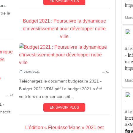
EN SAVOIR PLUS
htt
urs
tre le
Marc
Budget 2021 : Poursuivre la dynamique
d’investissement pour développer notre
ville
#Le
amique
- In
es
mar
htt
26/04/2021
…
ACTUALITÉ
Marc
FINANCES
Téléchargez le document budgétaire 2021 -
LMM
Budget 2021 VDM.pdf Le budget 2021 a été
…
voté lors du dernier conseil...
1 -
EN SAVOIR PLUS
#Le
nscrit
inte
#8M
L’édition « Fleurisse’Mans » 2021 est
𝗳𝗮