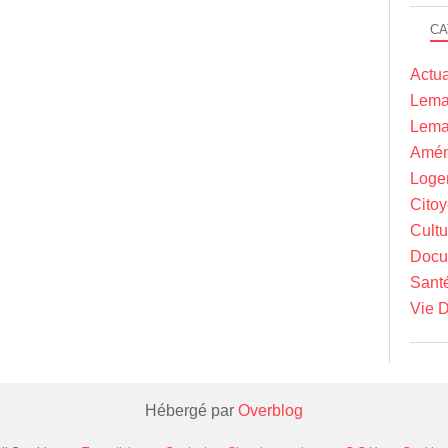
CA
Actua
Lema
Lema
Amén
Loge
Cito
Cultu
Docu
Sant
Vie D
Hébergé par
Overblog