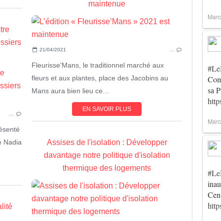
maintenue
Marc
tre
ossiers
21/04/2021
…
Fleurisse’Mans, le traditionnel marché aux
#Le
ACTUALITÉ
Comm
fleurs et aux plantes, place des Jacobins au
sa P
LEMANS
Mans aura bien lieu ce...
http
EN SAVOIR PLUS
…
Marc
ésenté
e Nadia
Assises de l'isolation : Développer
davantage notre politique d'isolation
thermique des logements
#Le
inau
Cent
htt
lité