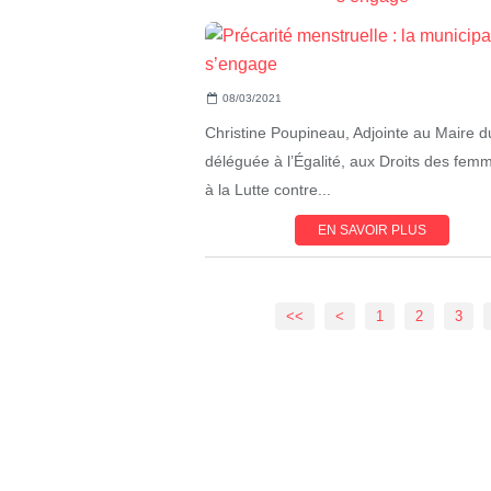
08/03/2021
Christine Poupineau, Adjointe au Maire 
déléguée à l’Égalité, aux Droits des fem
à la Lutte contre...
EN SAVOIR PLUS
<<
<
1
2
3