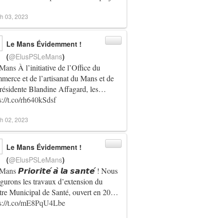
h 03, 2023
ACTUALITÉ
LEMANS
Le Mans Évidemment !
(
@ElusPSLeMans
)
Mans
À l’initiative de l’Office du
erce et de l’artisanat du Mans et de
résidente Blandine Affagard, les…
s://t.co/rh640kSdsf
h 02, 2023
Le Mans Évidemment !
(
@ElusPSLeMans
)
Mans
𝙋𝙧𝙞𝙤𝙧𝙞𝙩𝙚́ 𝙖̀ 𝙡𝙖 𝙨𝙖𝙣𝙩𝙚́ ! Nous
gurons les travaux d’extension du
ACTUALITÉ
re Municipal de Santé, ouvert en 20…
LEMANS
ps://t.co/mE8PqU4Lbe
LOGEMENT