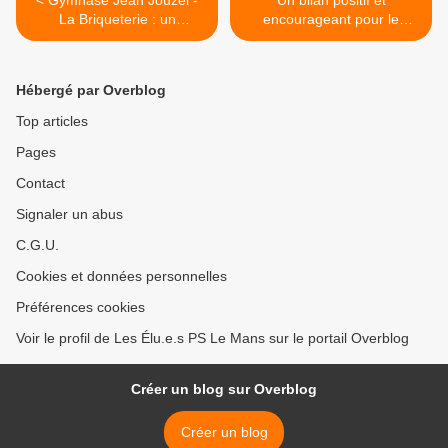
< Gymnase Jean Jouzel -
Un bilan positif et
La Briqueterie : un
encourageant pour le
équipement durable et
programme d'amélioration
exemplaire !
de l'habitat privé >
Hébergé par Overblog
Top articles
Pages
Contact
Signaler un abus
C.G.U.
Cookies et données personnelles
Préférences cookies
Voir le profil de Les Élu.e.s PS Le Mans sur le portail Overblog
Créer un blog sur Overblog
Créer un blog