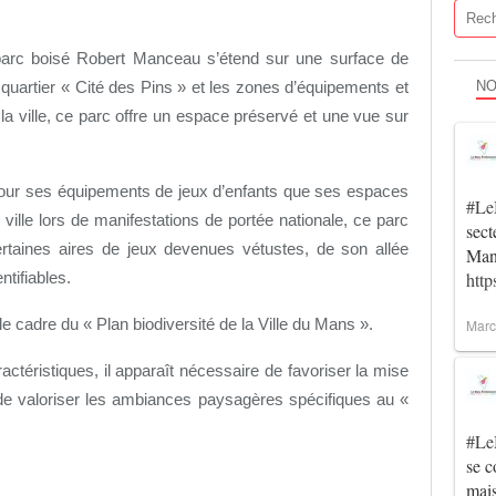
 parc boisé Robert Manceau s’étend sur une surface de
NO
 quartier « Cité des Pins » et les zones d’équipements et
 la ville, ce parc offre un espace préservé et une vue sur
r pour ses équipements de jeux d’enfants que ses espaces
#Le
 ville lors de manifestations de portée nationale, ce parc
sec
certaines aires de jeux devenues vétustes, de son allée
Man
htt
ntifiables.
s le cadre du « Plan biodiversité de la Ville du Mans ».
Marc
actéristiques, il apparaît nécessaire de favoriser la mise
 de valoriser les ambiances paysagères spécifiques au «
#Le
se c
mai