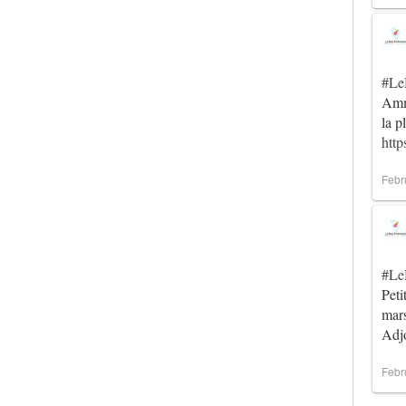
#Le
Amma
la p
htt
Febr
#Le
Peti
mar
Ad
Febr