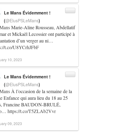
Le Mans Évidemment !
(
@ElusPSLeMans
)
Mans
Marie-Aline Rousseau, Abdellatif
r et Mickaël Lecossier ont participé à
lantation d’un verger au ni…
ps://t.co/U8YCrhJFbF
uary 10, 2023
Le Mans Évidemment !
(
@ElusPSLeMans
)
Mans
À l’occasion de la semaine de la
te Enfance qui aura lieu du 18 au 25
s, Francine BAUDON-BRULÉ,
jo…
https://t.co/T5ZLAb2Vvr
uary 09, 2023