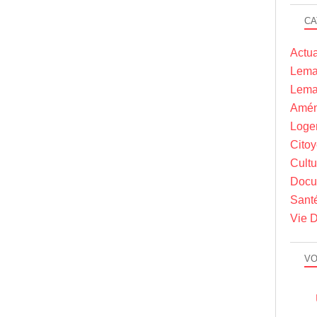
CA
Actua
Lema
Lema
Amén
Loge
Cito
Cultu
Docu
Sant
Vie D
VO