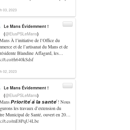
h 03, 2023
Le Mans Évidemment !
(
@ElusPSLeMans
)
Mans
À l’initiative de l’Office du
erce et de l’artisanat du Mans et de
résidente Blandine Affagard, les…
s://t.co/rh640kSdsf
h 02, 2023
Le Mans Évidemment !
(
@ElusPSLeMans
)
Mans
𝙋𝙧𝙞𝙤𝙧𝙞𝙩𝙚́ 𝙖̀ 𝙡𝙖 𝙨𝙖𝙣𝙩𝙚́ ! Nous
gurons les travaux d’extension du
re Municipal de Santé, ouvert en 20…
ps://t.co/mE8PqU4Lbe