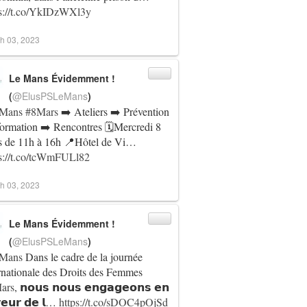
ps://t.co/YkIDzWXl3y
h 03, 2023
Le Mans Évidemment !
(
@ElusPSLeMans
)
Mans
#8Mars
➡️ Ateliers ➡️ Prévention
formation ➡️ Rencontres 🗓️Mercredi 8
s de 11h à 16h 📍Hôtel de Vi…
ps://t.co/tcWmFULl82
h 03, 2023
Le Mans Évidemment !
(
@ElusPSLeMans
)
Mans
Dans le cadre de la journée
rnationale des Droits des Femmes
ars
, 𝗻𝗼𝘂𝘀 𝗻𝗼𝘂𝘀 𝗲𝗻𝗴𝗮𝗴𝗲𝗼𝗻𝘀 𝗲𝗻
𝗲𝘂𝗿 𝗱𝗲 𝗹…
https://t.co/sDOC4pOjSd