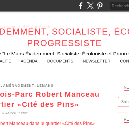
IDEMMENT, SOCIALISTE, ÉC
PROGRESSISTE
e "Le Mans Évidemment, Socialiste, Écologiste et Progres
ALITÉ
AGENDA
DOCUMENTS
NEWSLETTER
CON
,
,
É
AMÉNAGEMENT
LEMANS
NE
Bois-Parc Robert Manceau
tier «Cité des Pins»
5 JANVIER 2021
RE