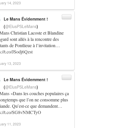
uary 14, 2023
Le Mans Évidemment !
(
@ElusPSLeMans
)
Mans
Christian Lacoste et Blandine
gard sont allés à la rencontre des
tants de Pontlieue à l’invitation…
s://t.co/JSodj6Qzst
uary 13, 2023
Le Mans Évidemment !
(
@ElusPSLeMans
)
Mans
«Dans les couches populaires ça
 longtemps que l’on ne consomme plus
viande. Qu’est-ce que demandent…
ps://t.co/SG8vNMCTyO
uary 11, 2023