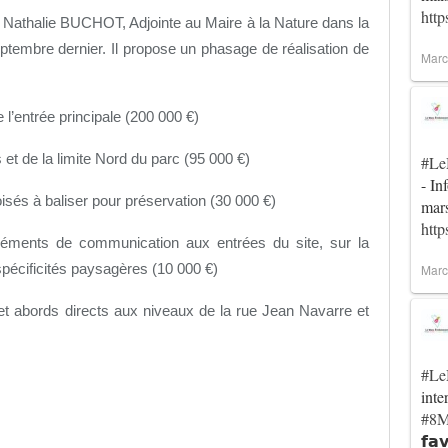
htt
 Nathalie BUCHOT, Adjointe au Maire à la Nature dans la
eptembre dernier. Il propose un phasage de réalisation de
Marc
de l’entrée principale (200 000 €)
s et de la limite Nord du parc (95 000 €)
#Le
- In
oisés à baliser pour préservation (30 000 €)
mar
htt
léments de communication aux entrées du site, sur la
s spécificités paysagères (10 000 €)
Marc
c et abords directs aux niveaux de la rue Jean Navarre et
#Le
inte
#8M
𝗳𝗮