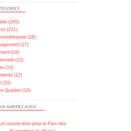
TÉGORIES
lité
(245)
ns
(221)
nsmétropole
(28)
agement
(27)
ment
(19)
yenneté
(15)
re
(15)
ments
(12)
é
(10)
e Quartier
(10)
US AIMEREZ AUSSI :
Un nouvel élan pour le Parc des