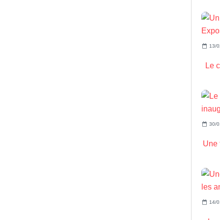
13/0
Le c
30/0
Une t
14/0