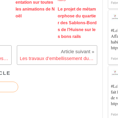
entation sur toutes
Febr
les animations de N
Le projet de métam
oël
orphose du quartie
r des Sablons-Bord
#Le
s de l’Huisne sur le
Affa
s bons rails
habi
http
Un projet de navettes électriques en hyper-centre en réflexion
Les travaux d’embellissement du quartier Saint-Nicolas se poursuivent…
Febr
CLE
#Le
fait
de 
htt
Febr