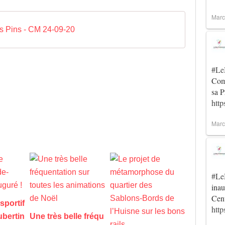
Marc
es Pins - CM 24-09-20
#Le
Comm
sa P
http
Marc
#Le
inau
Cent
sportif
htt
ubertin
Une très belle fréqu