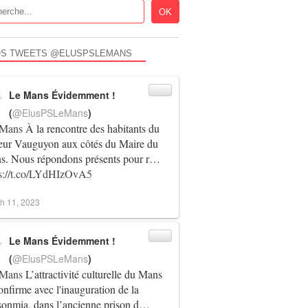
S TWEETS @ELUSPSLEMANS
Le Mans Évidemment !
(
@ElusPSLeMans
)
Mans
À la rencontre des habitants du
teur Vauguyon aux côtés du Maire du
s. Nous répondons présents pour r…
ps://t.co/LYdHIzOvA5
h 11, 2023
Le Mans Évidemment !
(
@ElusPSLeMans
)
Mans
L’attractivité culturelle du Mans
onfirme avec l'inauguration de la
sonmia, dans l’ancienne prison d…