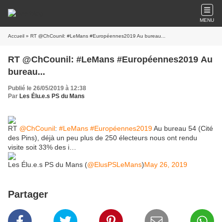
MENU
Accueil
» RT @ChCounil: #LeMans #Européennes2019 Au bureau...
RT @ChCounil: #LeMans #Européennes2019 Au
bureau...
Publié le 26/05/2019 à 12:38
Par
Les Élu.e.s PS du Mans
RT
@ChCounil
:
#LeMans
#Européennes2019
Au bureau 54 (Cité
des Pins), déjà un peu plus de 250 électeurs nous ont rendu
visite soit 33% des i…
Les Élu.e.s PS du Mans (
@ElusPSLeMans
)
May 26, 2019
Partager