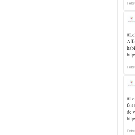
Febr
#Le
Affa
habi
http
Febr
#Le
fait
de 
htt
Febr