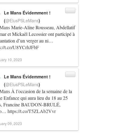
Le Mans Évidemment !
(
@ElusPSLeMans
)
Mans
Marie-Aline Rousseau, Abdellatif
r et Mickaël Lecossier ont participé à
lantation d’un verger au ni…
ps://t.co/U8YCrhJFbF
uary 10, 2023
Le Mans Évidemment !
(
@ElusPSLeMans
)
Mans
À l’occasion de la semaine de la
te Enfance qui aura lieu du 18 au 25
s, Francine BAUDON-BRULÉ,
jo…
https://t.co/T5ZLAb2Vvr
uary 09, 2023