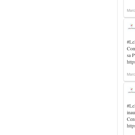
Marc
#Le
Comm
sa P
http
Marc
#Le
inau
Cent
htt