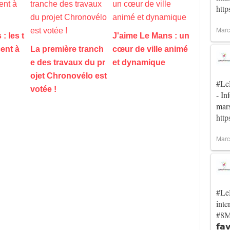
htt
Marc
: les t
J'aime Le Mans : un
ent à
La première tranch
cœur de ville animé
e des travaux du pr
et dynamique
ojet Chronovélo est
#Le
votée !
- In
mar
htt
Marc
#Le
inte
#8M
𝗳𝗮