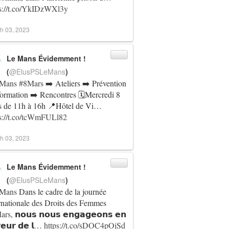
ps://t.co/YkIDzWXl3y
h 03, 2023
Le Mans Évidemment !
(
@ElusPSLeMans
)
Mans
#8Mars
➡️ Ateliers ➡️ Prévention
formation ➡️ Rencontres 🗓️Mercredi 8
s de 11h à 16h 📍Hôtel de Vi…
ps://t.co/tcWmFULl82
h 03, 2023
Le Mans Évidemment !
(
@ElusPSLeMans
)
Mans
Dans le cadre de la journée
rnationale des Droits des Femmes
ars
, 𝗻𝗼𝘂𝘀 𝗻𝗼𝘂𝘀 𝗲𝗻𝗴𝗮𝗴𝗲𝗼𝗻𝘀 𝗲𝗻
𝗲𝘂𝗿 𝗱𝗲 𝗹…
https://t.co/sDOC4pOjSd