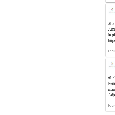
#Le
Amma
la p
htt
Febr
#Le
Peti
mar
Ad
Febr