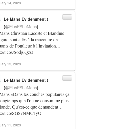
uary 14, 2023
Le Mans Évidemment !
(
@ElusPSLeMans
)
Mans
Christian Lacoste et Blandine
gard sont allés à la rencontre des
tants de Pontlieue à l’invitation…
s://t.co/JSodj6Qzst
uary 13, 2023
Le Mans Évidemment !
(
@ElusPSLeMans
)
Mans
«Dans les couches populaires ça
 longtemps que l’on ne consomme plus
viande. Qu’est-ce que demandent…
ps://t.co/SG8vNMCTyO
uary 11, 2023