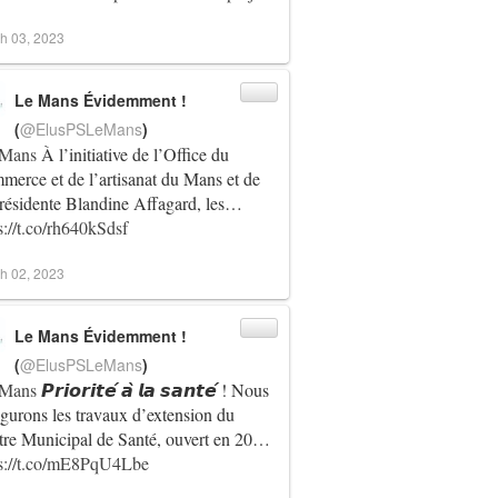
h 03, 2023
Le Mans Évidemment !
(
@ElusPSLeMans
)
Mans
À l’initiative de l’Office du
erce et de l’artisanat du Mans et de
résidente Blandine Affagard, les…
s://t.co/rh640kSdsf
h 02, 2023
Le Mans Évidemment !
(
@ElusPSLeMans
)
Mans
𝙋𝙧𝙞𝙤𝙧𝙞𝙩𝙚́ 𝙖̀ 𝙡𝙖 𝙨𝙖𝙣𝙩𝙚́ ! Nous
gurons les travaux d’extension du
re Municipal de Santé, ouvert en 20…
ps://t.co/mE8PqU4Lbe