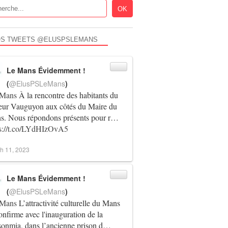
S TWEETS @ELUSPSLEMANS
Le Mans Évidemment !
(
@ElusPSLeMans
)
Mans
À la rencontre des habitants du
teur Vauguyon aux côtés du Maire du
s. Nous répondons présents pour r…
ps://t.co/LYdHIzOvA5
h 11, 2023
Le Mans Évidemment !
(
@ElusPSLeMans
)
Mans
L’attractivité culturelle du Mans
onfirme avec l'inauguration de la
sonmia, dans l’ancienne prison d…