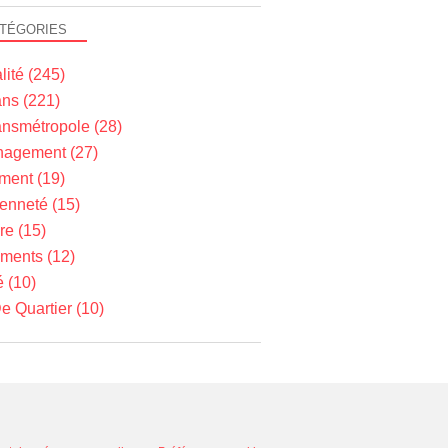
TÉGORIES
lité
(245)
ns
(221)
nsmétropole
(28)
agement
(27)
ment
(19)
yenneté
(15)
re
(15)
ments
(12)
é
(10)
e Quartier
(10)