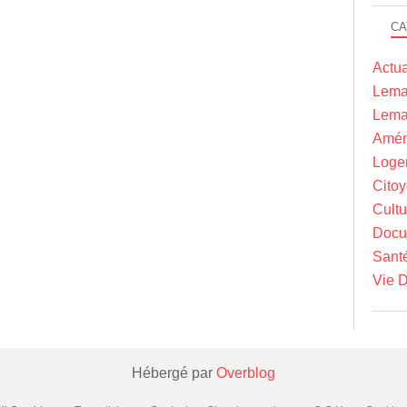
CA
Actua
Lema
Lema
Amén
Loge
Cito
Cultu
Docu
Sant
Vie D
Hébergé par
Overblog