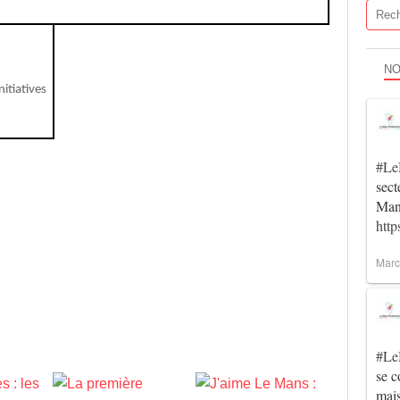
NO
itiatives
#Le
sec
Man
htt
Marc
#Le
se c
mai